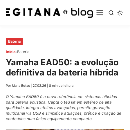
Pular
Bateria
para
›
Início
Bateria
o
Yamaha EAD50: a evolução
conteúdo
principal
definitiva da bateria híbrida
Por Maria Botas
|
27.02.26
|
8 min de leitura
O Yamaha EAD50 é a nova referência em sistemas híbridos
para bateria acústica. Capta o teu kit em estéreo de alta
qualidade, integra efeitos avançados, permite gravação
multicanal via USB e simplifica atuações, prática e criação de
conteúdos num único equipamento compacto.