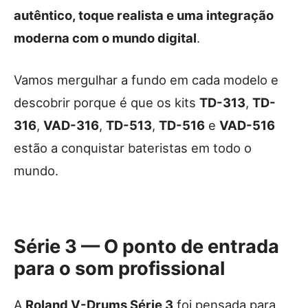
autêntico, toque realista e uma integração
moderna com o mundo digital
.
Vamos mergulhar a fundo em cada modelo e
descobrir porque é que os kits
TD-313
,
TD-
316
,
VAD-316
,
TD-513
,
TD-516
e
VAD-516
estão a conquistar bateristas em todo o
mundo.
Série 3 — O ponto de entrada
para o som profissional
A
Roland V-Drums Série 3
foi pensada para