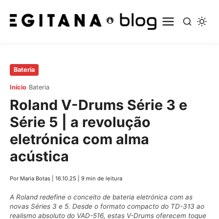
Pular
Bateria
para
›
Início
Bateria
o
Roland V-Drums Série 3 e
conteúdo
principal
Série 5 | a revolução
eletrónica com alma
acústica
Por Maria Botas
|
16.10.25
|
9 min de leitura
A Roland redefine o conceito de bateria eletrónica com as
novas Séries 3 e 5. Desde o formato compacto do TD-313 ao
realismo absoluto do VAD-516, estas V-Drums oferecem toque