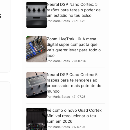
Neural DSP Nano Cortex: 5
razões para teres o poder de
B
um estúdio no teu bolso
Por Maria Botas
27.07.26
Zoom LiveTrak L6: A mesa
digital super compacta que
vais querer levar para todo o
lado
Por Maria Botas
23.07.26
Neural DSP Quad Cortex: 5
razões para te renderes ao
processador mais potente do
mundo
Por Maria Botas
21.07.26
Vê como o novo Quad Cortex
Mini vai revolucionar o teu
som em 2026
Por Maria Botas
17.07.26