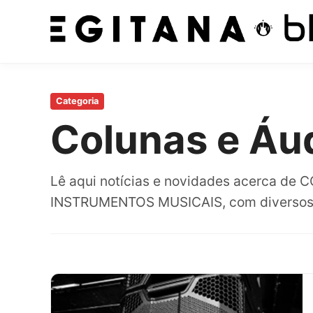
Pular
para
Categoria
o
Colunas e Áu
conteúdo
principal
Lê aqui notícias e novidades acerca de
INSTRUMENTOS MUSICAIS, com diversos ar