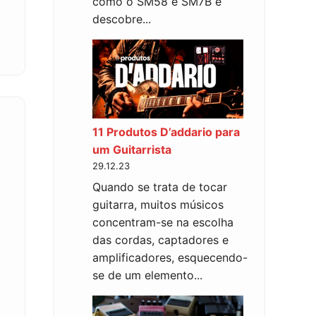
como o SM58 e SM7B e
descobre...
11 Produtos D’addario para
um Guitarrista
29.12.23
Quando se trata de tocar
guitarra, muitos músicos
concentram-se na escolha
das cordas, captadores e
amplificadores, esquecendo-
s
se de um elemento...