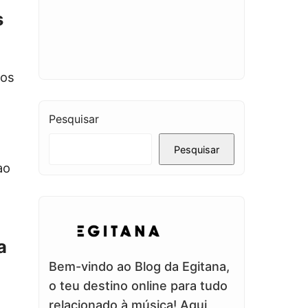
s
dos
Pesquisar
Pesquisar
ao
a
Bem-vindo ao Blog da Egitana,
o teu destino online para tudo
relacionado à música! Aqui,