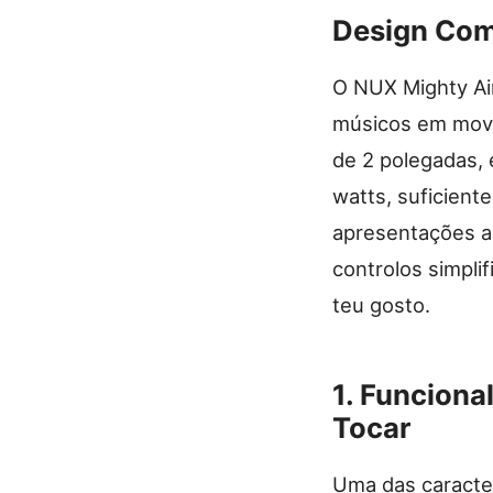
Design Com
O NUX Mighty Ai
músicos em movi
de 2 polegadas,
watts, suficient
apresentações ao 
controlos simpli
teu gosto.
1.
Funcional
Tocar
Uma das caracter