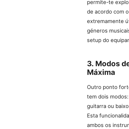
permite-te explo
de acordo com o 
extremamente út
géneros musicais
setup do equipa
3.
Modos de 
Máxima
Outro ponto fort
tem dois modos
guitarra ou baix
Esta funcionalid
ambos os instru