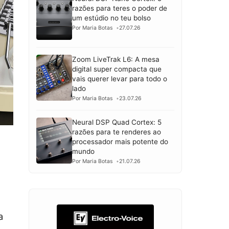
razões para teres o poder de
um estúdio no teu bolso
Por Maria Botas
27.07.26
Zoom LiveTrak L6: A mesa
digital super compacta que
vais querer levar para todo o
lado
Por Maria Botas
23.07.26
Neural DSP Quad Cortex: 5
razões para te renderes ao
processador mais potente do
mundo
Por Maria Botas
21.07.26
a