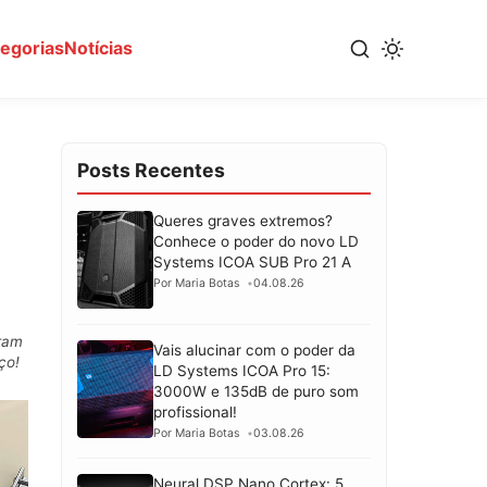
tegorias
Notícias
Posts Recentes
Queres graves extremos?
Conhece o poder do novo LD
Systems ICOA SUB Pro 21 A
Por Maria Botas
04.08.26
uram
Vais alucinar com o poder da
ço!
LD Systems ICOA Pro 15:
3000W e 135dB de puro som
profissional!
Por Maria Botas
03.08.26
Neural DSP Nano Cortex: 5