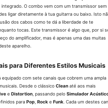
s integrado. O combo vem com um transmissor sem
es ligar diretamente à tua guitarra ou baixo. Isto n
fusão dos cabos como te dá a liberdade de te
uanto tocas. Este transmissor é algo que, por si s
o preço do amplificador, mas é apenas uma das muitas
deste aparelho.
is para Diferentes Estilos Musicais
tá equipado com sete canais que cobrem uma ampla
musicais. Desde o clássico
Clean
até aos mais
ive
e
Distortion
, passando pelo
Simulador Acústic
finidos para
Pop
,
Rock
e
Funk
. Cada um destes can