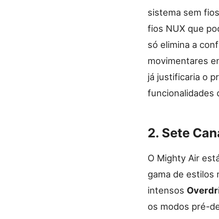
sistema sem fio
fios NUX que pod
só elimina a con
movimentares enq
já justificaria 
funcionalidades 
2.
Sete Cana
O Mighty Air es
gama de estilos 
intensos
Overdr
os modos pré-de