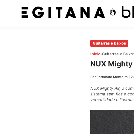
Pular
Guitarras e Baixos
para
›
Início
Guitarras e Baixo
o
NUX Mighty 
conteúdo
principal
Por Fernando Monteiro
|
2
NUX Mighty Air, o com
sistema sem fios e con
versatilidade e liberd