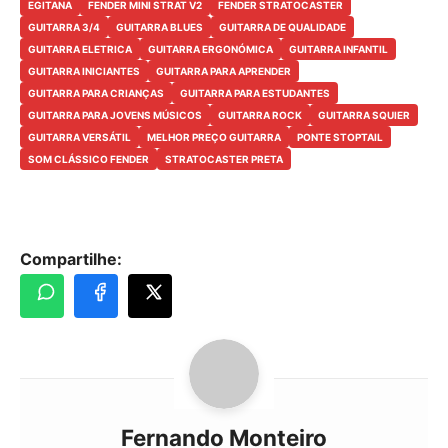
EGITANA
FENDER MINI STRAT V2
FENDER STRATOCASTER
GUITARRA 3/4
GUITARRA BLUES
GUITARRA DE QUALIDADE
GUITARRA ELETRICA
GUITARRA ERGONÓMICA
GUITARRA INFANTIL
GUITARRA INICIANTES
GUITARRA PARA APRENDER
GUITARRA PARA CRIANÇAS
GUITARRA PARA ESTUDANTES
GUITARRA PARA JOVENS MÚSICOS
GUITARRA ROCK
GUITARRA SQUIER
GUITARRA VERSÁTIL
MELHOR PREÇO GUITARRA
PONTE STOPTAIL
SOM CLÁSSICO FENDER
STRATOCASTER PRETA
Compartilhe:
Fernando Monteiro