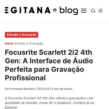
Pular
Estudio e Gravação
para
›
Início
Estudio e Gravação
o
Focusrite Scarlett 2i2 4th
conteúdo
principal
Gen: A Interface de Áudio
Perfeita para Gravação
Profissional
Por Fernando Monteiro
|
20.03.25
|
5 min de leitura
A Focusrite Scarlett 2i2 4th Gen oferece gravações com
qualidade de estúdio, modo Air e loopback. Compra já na
Egitana!