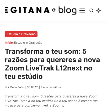
Pular
Estudio e Gravação
para
›
Início
Estudio e Gravação
o
Transforma o teu som: 5
conteúdo
principal
razões para quereres a nova
Zoom LiveTrak L12next no
teu estúdio
Por Maria Botas
|
30.05.26
|
9 min de leitura
Transforma o teu som: 5 razões para quereres a nova Zoom
LiveTrak L12next no teu estúdio Se o teu sonho é levar a tua
música para o próximo nível, a Zoom L