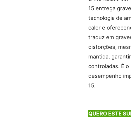
15 entrega grav
tecnologia de am
calor e oferecen
traduz em graves
distorções, mes
mantida, garanti
controladas. É o
desempenho impe
15.
QUERO ESTE S