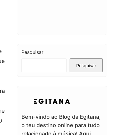
e
Pesquisar
ue
Pesquisar
ra
me
Bem-vindo ao Blog da Egitana,
D
o teu destino online para tudo
relacionado à música! Aqui,