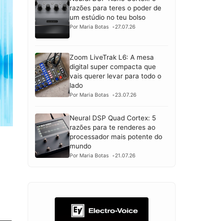
razões para teres o poder de
um estúdio no teu bolso
Por Maria Botas
27.07.26
Zoom LiveTrak L6: A mesa
digital super compacta que
vais querer levar para todo o
lado
Por Maria Botas
23.07.26
Neural DSP Quad Cortex: 5
razões para te renderes ao
processador mais potente do
mundo
Por Maria Botas
21.07.26