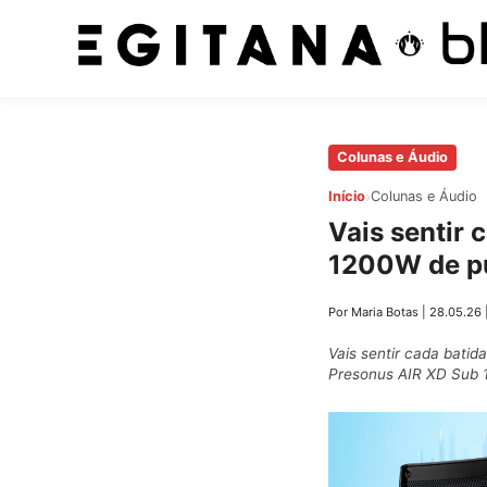
Pular
Colunas e Áudio
para
›
Início
Colunas e Áudio
o
Vais sentir 
conteúdo
1200W de pu
principal
Por Maria Botas
|
28.05.26
Vais sentir cada bati
Presonus AIR XD Sub 1