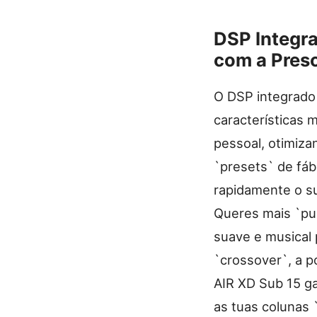
DSP Integr
com a Pres
O DSP integrado
características 
pessoal, otimiz
`presets` de fáb
rapidamente o su
Queres mais `pu
suave e musical 
`crossover`, a p
AIR XD Sub 15 g
as tuas colunas `