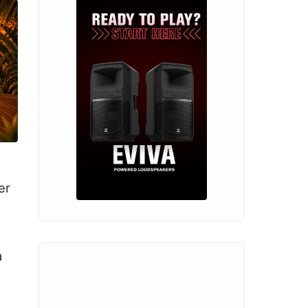
er
a
e