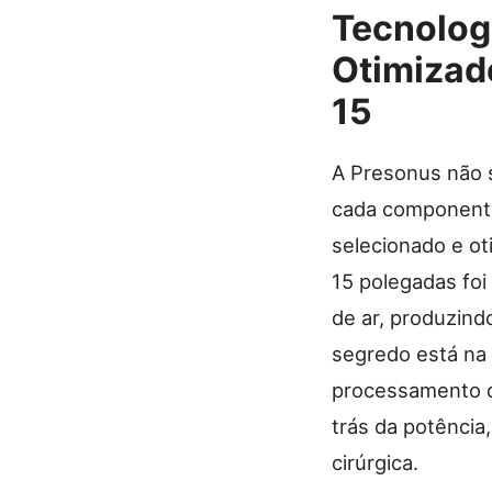
Tecnolog
Otimizad
15
A Presonus não s
cada componente
selecionado e ot
15 polegadas fo
de ar, produzind
segredo está na
processamento di
trás da potência
cirúrgica.