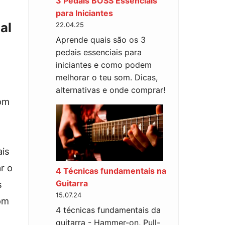
3 Pedais BOSS Essenciais
para Iniciantes
al
22.04.25
Aprende quais são os 3
pedais essenciais para
iniciantes e como podem
melhorar o teu som. Dicas,
alternativas e onde comprar!
om
ais
r o
4 Técnicas fundamentais na
Guitarra
s
15.07.24
om
4 técnicas fundamentais da
guitarra - Hammer-on, Pull-