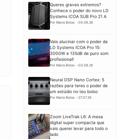
Queres graves extremos?
Conhece o poder do novo LD
Systems ICOA SUB Pro 21 A
Por Maria Botas
04.08.26
Vais alucinar com o poder da
LD Systems ICOA Pro 15:
3000W e 135dB de puro som
profissional!
Por Maria Botas
03.08.26
Neural DSP Nano Cortex: 5
razões para teres o poder de
um estúdio no teu bolso
Por Maria Botas
27.07.26
Zoom LiveTrak L6: A mesa
digital super compacta que
vais querer levar para todo o
lado