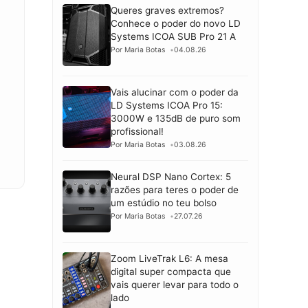
Queres graves extremos?
Conhece o poder do novo LD
Systems ICOA SUB Pro 21 A
Por Maria Botas
04.08.26
Vais alucinar com o poder da
LD Systems ICOA Pro 15:
3000W e 135dB de puro som
profissional!
Por Maria Botas
03.08.26
Neural DSP Nano Cortex: 5
razões para teres o poder de
um estúdio no teu bolso
Por Maria Botas
27.07.26
Zoom LiveTrak L6: A mesa
digital super compacta que
vais querer levar para todo o
lado