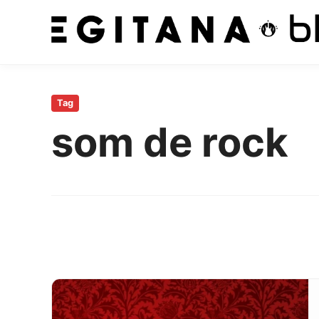
Pular
para
Tag
o
som de rock
conteúdo
principal