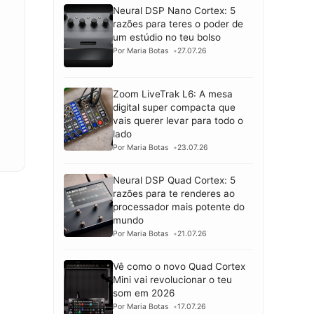
Neural DSP Nano Cortex: 5
razões para teres o poder de
um estúdio no teu bolso
Por Maria Botas
27.07.26
Zoom LiveTrak L6: A mesa
digital super compacta que
vais querer levar para todo o
lado
Por Maria Botas
23.07.26
Neural DSP Quad Cortex: 5
razões para te renderes ao
processador mais potente do
mundo
Por Maria Botas
21.07.26
Vê como o novo Quad Cortex
Mini vai revolucionar o teu
som em 2026
Por Maria Botas
17.07.26