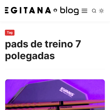
Pular
para
Tag
o
pads de treino 7
conteúdo
principal
polegadas