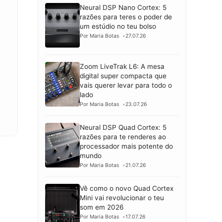
Neural DSP Nano Cortex: 5
razões para teres o poder de
um estúdio no teu bolso
Por Maria Botas
27.07.26
Zoom LiveTrak L6: A mesa
digital super compacta que
vais querer levar para todo o
lado
Por Maria Botas
23.07.26
Neural DSP Quad Cortex: 5
razões para te renderes ao
processador mais potente do
mundo
Por Maria Botas
21.07.26
Vê como o novo Quad Cortex
Mini vai revolucionar o teu
som em 2026
Por Maria Botas
17.07.26