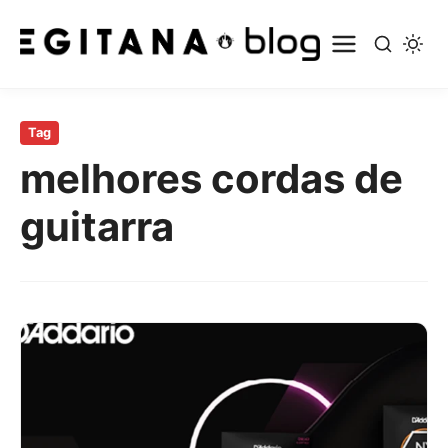
Pular
para
Tag
o
melhores cordas de
conteúdo
principal
guitarra