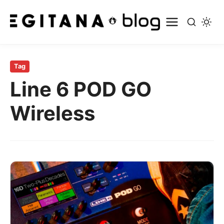
Pular
para
Tag
o
Line 6 POD GO
conteúdo
principal
Wireless