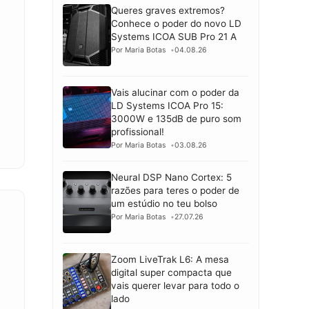
Queres graves extremos?
Conhece o poder do novo LD
Systems ICOA SUB Pro 21 A
Por Maria Botas
04.08.26
Vais alucinar com o poder da
LD Systems ICOA Pro 15:
3000W e 135dB de puro som
profissional!
Por Maria Botas
03.08.26
Neural DSP Nano Cortex: 5
razões para teres o poder de
um estúdio no teu bolso
Por Maria Botas
27.07.26
Zoom LiveTrak L6: A mesa
digital super compacta que
vais querer levar para todo o
lado