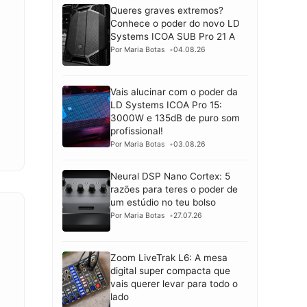
Queres graves extremos?
Conhece o poder do novo LD
Systems ICOA SUB Pro 21 A
Por Maria Botas
04.08.26
Vais alucinar com o poder da
LD Systems ICOA Pro 15:
3000W e 135dB de puro som
profissional!
Por Maria Botas
03.08.26
Neural DSP Nano Cortex: 5
razões para teres o poder de
um estúdio no teu bolso
Por Maria Botas
27.07.26
Zoom LiveTrak L6: A mesa
digital super compacta que
vais querer levar para todo o
lado