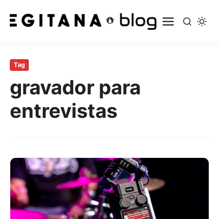
Pular
para
Tag
o
gravador para
conteúdo
principal
entrevistas