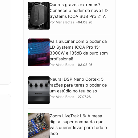
Queres graves extremos?
Conhece o poder do novo LD
o
Systems ICOA SUB Pro 21 A
Por Maria Botas
04.08.26
Vais alucinar com o poder da
LD Systems ICOA Pro 15:
3000W e 135dB de puro som
profissional!
Por Maria Botas
03.08.26
Neural DSP Nano Cortex: 5
razões para teres o poder de
um estúdio no teu bolso
Por Maria Botas
27.07.26
Zoom LiveTrak L6: A mesa
digital super compacta que
vais querer levar para todo o
lado