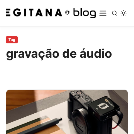
Pular
para
Tag
o
gravação de áudio
conteúdo
principal