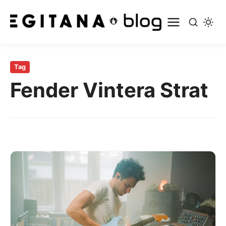
Pular
para
Tag
o
Fender Vintera Strat
conteúdo
principal