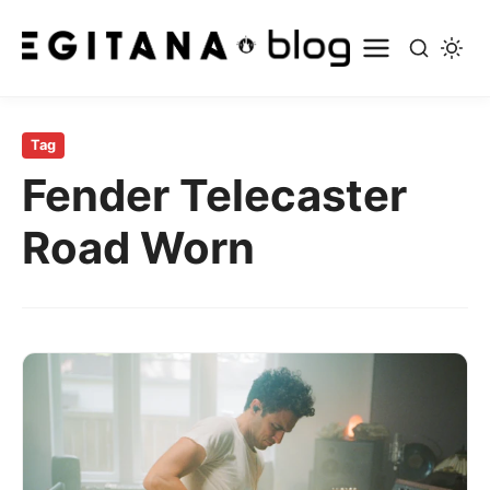
Pular
para
Tag
o
Fender Telecaster
conteúdo
principal
Road Worn