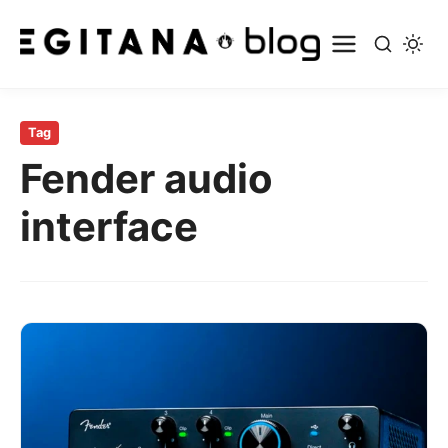
Pular
para
Tag
o
Fender audio
conteúdo
principal
interface