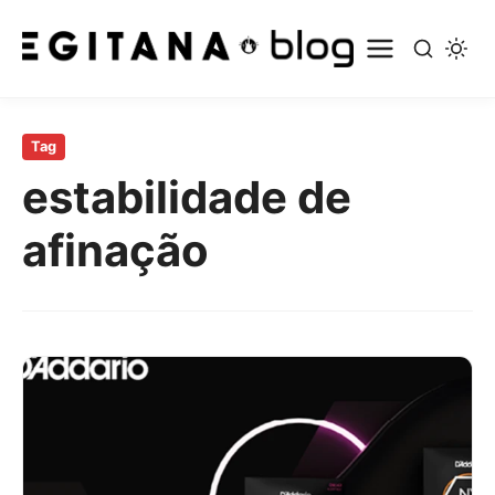
Pular
para
Tag
o
estabilidade de
conteúdo
principal
afinação