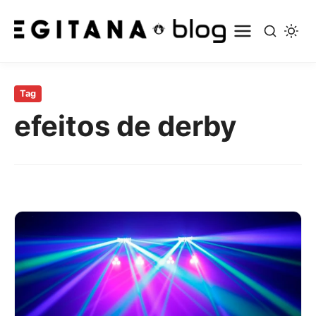
Pular
para
Tag
o
efeitos de derby
conteúdo
principal