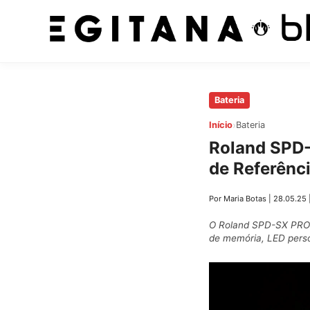
Pular
Bateria
para
›
Início
Bateria
o
Roland SPD
conteúdo
de Referênci
principal
Por Maria Botas
|
28.05.25
O Roland SPD-SX PRO é
de memória, LED perso