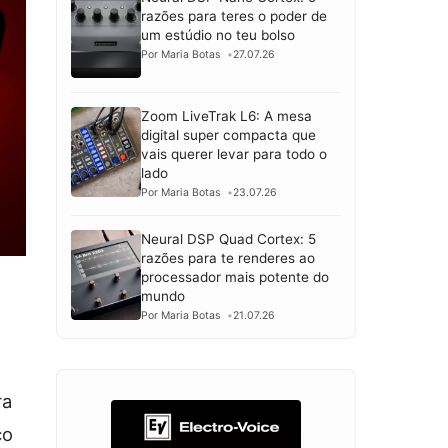
razões para teres o poder de
um estúdio no teu bolso
Por Maria Botas
27.07.26
Zoom LiveTrak L6: A mesa
digital super compacta que
vais querer levar para todo o
lado
Por Maria Botas
23.07.26
Neural DSP Quad Cortex: 5
razões para te renderes ao
processador mais potente do
mundo
Por Maria Botas
21.07.26
ra
co