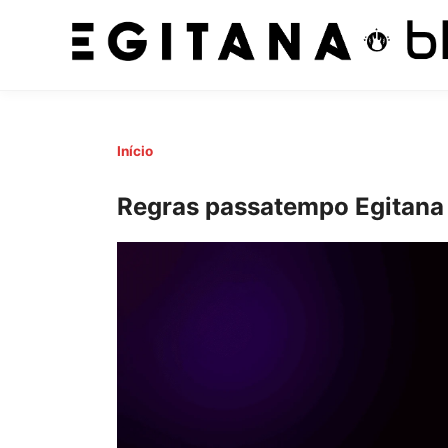
Pular
Início
para
o
Regras passatempo Egitana
conteúdo
principal