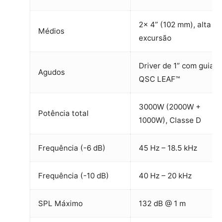
2x 4” (102 mm), alta
Médios
excursão
Driver de 1” com guia
Agudos
QSC LEAF™
3000W (2000W +
Potência total
1000W), Classe D
Frequência (-6 dB)
45 Hz – 18.5 kHz
Frequência (-10 dB)
40 Hz – 20 kHz
SPL Máximo
132 dB @ 1 m