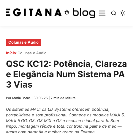
Pular
Colunas e Áudio
para
›
Início
Colunas e Áudio
o
QSC KC12: Potência, Clareza
conteúdo
principal
e Elegância Num Sistema PA
3 Vias
Por Maria Botas
|
30.06.25
|
7 min de leitura
Os sistemas MAUI da LD Systems oferecem potência,
portabilidade e som profissional. Conhece os modelos MAUI 5,
MAUI 5 GO, G3, G3 MIX e G2 e escolhe o ideal para ti. Som
limpo, montagem rápida e total controlo na palma da mão —
agora com garantia e melhor preço na Egitana.