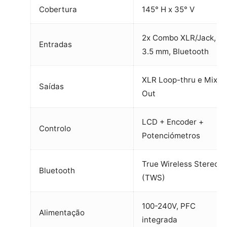
Cobertura
145° H x 35° V
2x Combo XLR/Jack, 1x
Entradas
3.5 mm, Bluetooth
XLR Loop-thru e Mix
Saídas
Out
LCD + Encoder +
Controlo
Potenciómetros
True Wireless Stereo
Bluetooth
(TWS)
100-240V, PFC
Alimentação
integrada