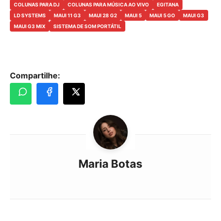
COLUNAS PARA DJ
COLUNAS PARA MÚSICA AO VIVO
EGITANA
LD SYSTEMS
MAUI 11 G3
MAUI 28 G2
MAUI 5
MAUI 5 GO
MAUI G3
MAUI G3 MIX
SISTEMA DE SOM PORTÁTIL
Compartilhe:
Maria Botas