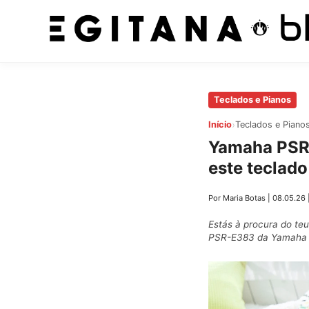
Pular
Teclados e Pianos
para
›
Início
Teclados e Piano
o
Yamaha PSR-
conteúdo
este teclado
principal
Por Maria Botas
|
08.05.26
Estás à procura do te
PSR-E383 da Yamaha pod