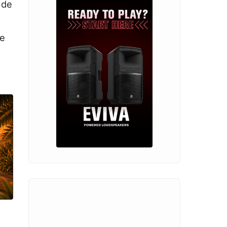
 de
te