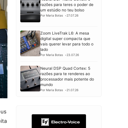
razões para teres o poder de
um estúdio no teu bolso
Por Maria Botas
27.07.26
Zoom LiveTrak L6: A mesa
digital super compacta que
vais querer levar para todo o
lado
Por Maria Botas
23.07.26
Neural DSP Quad Cortex: 5
razões para te renderes ao
processador mais potente do
mundo
Por Maria Botas
21.07.26
eus
ita