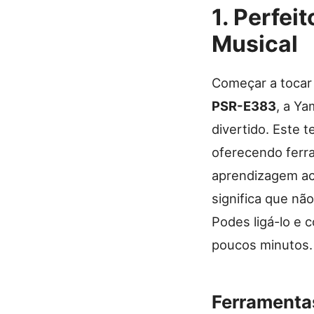
1. Perfei
Musical
Começar a tocar
PSR-E383
, a Y
divertido. Este 
oferecendo ferr
aprendizagem ace
significa que nã
Podes ligá-lo e 
poucos minutos.
Ferramenta