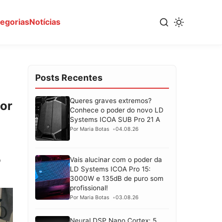
tegorias
Notícias
Posts Recentes
Queres graves extremos?
or
Conhece o poder do novo LD
Systems ICOA SUB Pro 21 A
Por Maria Botas
04.08.26
Vais alucinar com o poder da
O
LD Systems ICOA Pro 15:
3000W e 135dB de puro som
profissional!
Por Maria Botas
03.08.26
Neural DSP Nano Cortex: 5