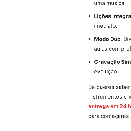
uma música.
Lições integr
imediato.
Modo Duo
: Di
aulas com pro
Gravação Sim
evolução.
Se queres saber
instrumentos che
entrega em 24 
para começares a