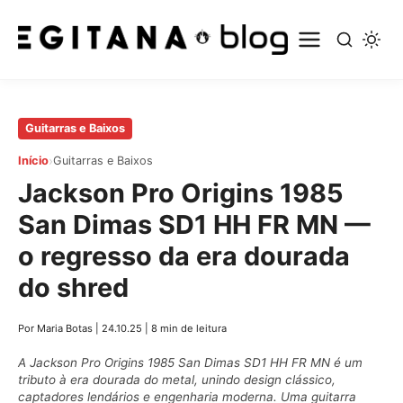
Pular
Guitarras e Baixos
para
›
Início
Guitarras e Baixos
o
Jackson Pro Origins 1985
conteúdo
principal
San Dimas SD1 HH FR MN —
o regresso da era dourada
do shred
Por Maria Botas
|
24.10.25
|
8 min de leitura
A Jackson Pro Origins 1985 San Dimas SD1 HH FR MN é um
tributo à era dourada do metal, unindo design clássico,
captadores lendários e engenharia moderna. Uma guitarra