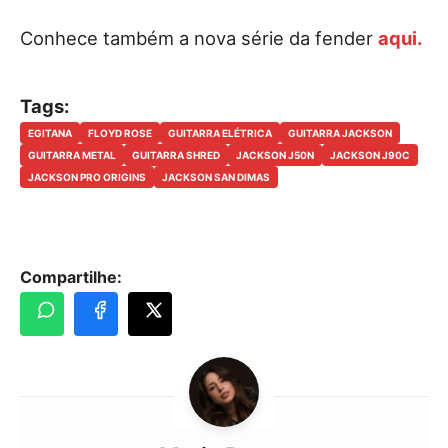
Conhece também a nova série da fender
aqui.
Tags:
EGITANA
FLOYD ROSE
GUITARRA ELÉTRICA
GUITARRA JACKSON
GUITARRA METAL
GUITARRA SHRED
JACKSON J50N
JACKSON J90C
JACKSON PRO ORIGINS
JACKSON SAN DIMAS
Compartilhe: