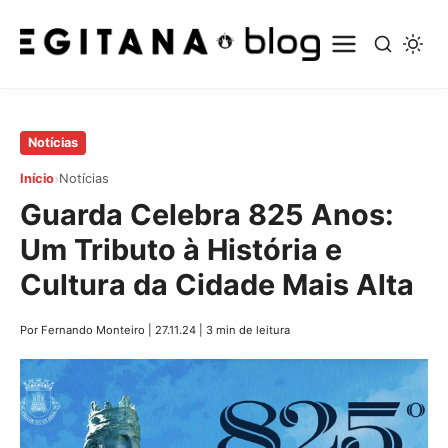
Pular
Notícias
para
›
Início
Notícias
o
Guarda Celebra 825 Anos:
conteúdo
principal
Um Tributo à História e
Cultura da Cidade Mais Alta
Por Fernando Monteiro
|
27.11.24
|
3 min de leitura