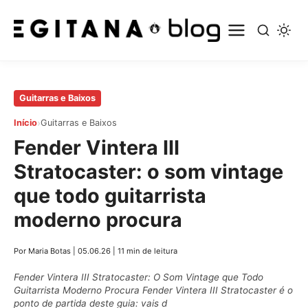
Pular
Guitarras e Baixos
para
›
Início
Guitarras e Baixos
o
Fender Vintera III
conteúdo
principal
Stratocaster: o som vintage
que todo guitarrista
moderno procura
Por Maria Botas
|
05.06.26
|
11 min de leitura
Fender Vintera III Stratocaster: O Som Vintage que Todo
Guitarrista Moderno Procura Fender Vintera III Stratocaster é o
ponto de partida deste guia: vais d