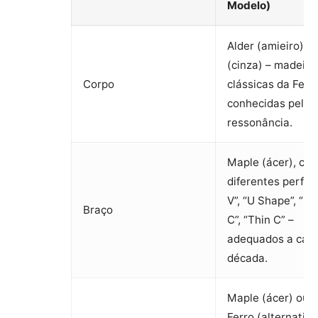
Modelo)
Alder (amieiro) o
(cinza) – madeira
Corpo
clássicas da Fend
conhecidas pela
ressonância.
Maple (ácer), co
diferentes perfis:
V”, “U Shape”, “Mi
Braço
C”, “Thin C” –
adequados a cad
década.
Maple (ácer) ou 
Ferro (alternativa