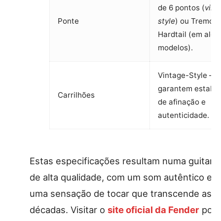
de 6 pontos (
vint
Ponte
style
) ou Tremolo
Hardtail (em algu
modelos).
Vintage-Style –
garantem estabil
Carrilhões
de afinação e
autenticidade.
Estas especificações resultam numa guitarr
de alta qualidade, com um som autêntico e
uma sensação de tocar que transcende as
décadas. Visitar o
site oficial da Fender
pod