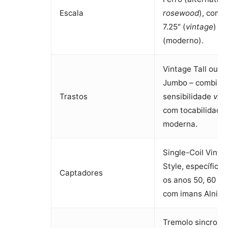
Escala
rosewood
), com r
7.25″ (
vintage
) ou
(moderno).
Vintage Tall ou 
Jumbo – combin
Trastos
sensibilidade
vin
com tocabilidade
moderna.
Single-Coil Vinta
Style, específicos
Captadores
os anos 50, 60 ou
com imans Alnico
Tremolo sincroni