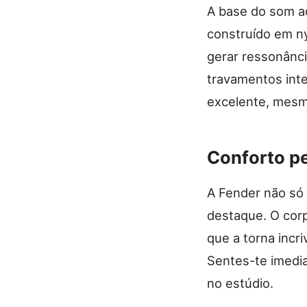
A base do som ac
construído em ny
gerar ressonânci
travamentos inte
excelente, mesm
Conforto p
A Fender não só
destaque. O corp
que a torna inc
Sentes-te imedi
no estúdio.