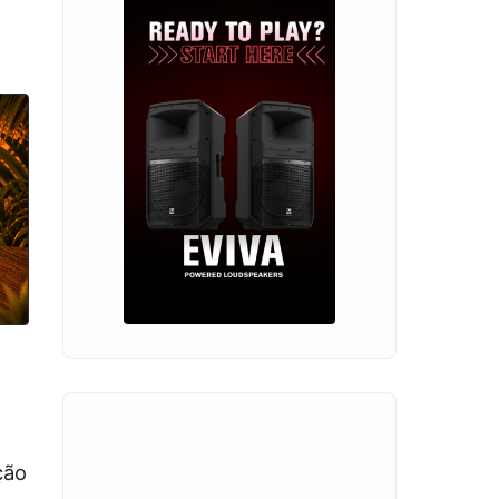
,
ção