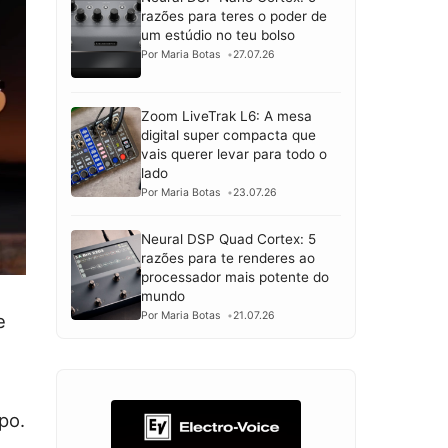
razões para teres o poder de
um estúdio no teu bolso
Por Maria Botas
27.07.26
Zoom LiveTrak L6: A mesa
digital super compacta que
vais querer levar para todo o
lado
Por Maria Botas
23.07.26
Neural DSP Quad Cortex: 5
razões para te renderes ao
processador mais potente do
mundo
Por Maria Botas
21.07.26
e
po.