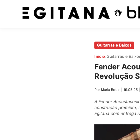
Pular
Guitarras e Baixos
para
›
Início
Guitarras e Baixo
o
Fender Acou
conteúdo
Revolução S
principal
Por Maria Botas
|
19.05.25
A Fender Acoustasonic
construção premium, c
Egitana com entrega r