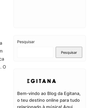
Pesquisar
a
em
Pesquisar
ca
. O
Bem-vindo ao Blog da Egitana,
o teu destino online para tudo
relacionado à música! Aqui,