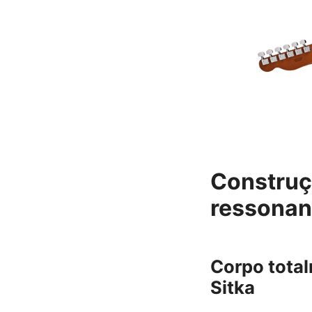
Construçã
ressonan
Corpo total
Sitka