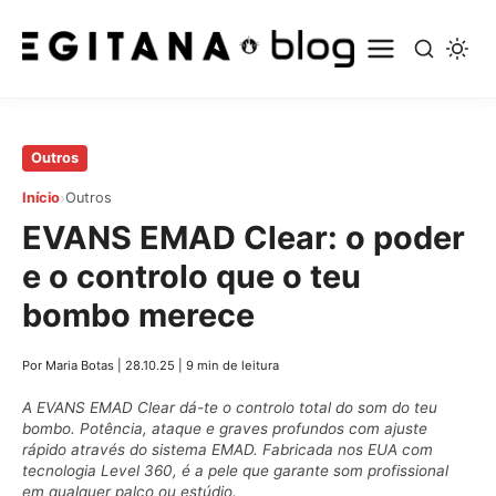
Pular
Outros
para
›
Início
Outros
o
EVANS EMAD Clear: o poder
conteúdo
principal
e o controlo que o teu
bombo merece
Por Maria Botas
|
28.10.25
|
9 min de leitura
A EVANS EMAD Clear dá-te o controlo total do som do teu
bombo. Potência, ataque e graves profundos com ajuste
rápido através do sistema EMAD. Fabricada nos EUA com
tecnologia Level 360, é a pele que garante som profissional
em qualquer palco ou estúdio.