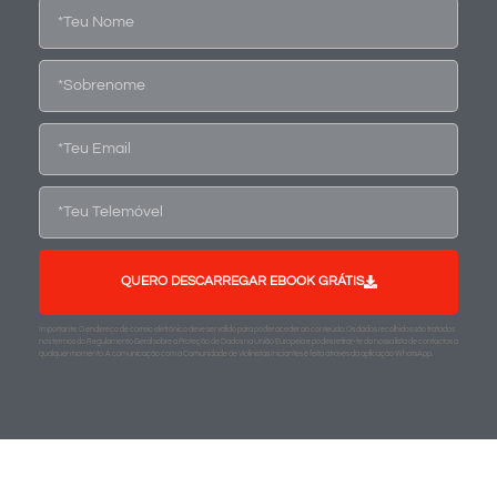
QUERO DESCARREGAR EBOOK GRÁTIS
Importante: O endereço de correio eletrónico deve ser válido para poder aceder ao conteúdo. Os dados recolhidos são tratados
nos termos do Regulamento Geral sobre a Proteção de Dados na União Europeia e podes retirar-te da nossa lista de contactos a
qualquer momento. A comunicação com a Comunidade de Violinistas Iniciantes é feita através da aplicação WhatsApp.