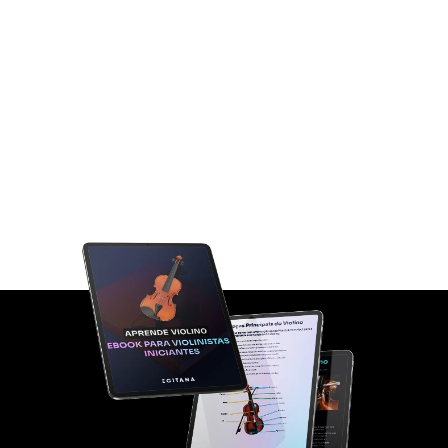
BÓNUS
Playlist com Aulas de Violino
Preparámos uma série com 8 aulas para auxiliar.
Comunidade Violinistas Iniciantes
Acede gratuitamente à Comunidade de Violinistas
Iniciantes e recebe informações, reviews e dicas.