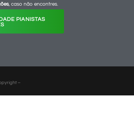
ções
, caso não encontres.
DADE PIANISTAS
ES
opyright –
EGITANA MUSICAL – TODO OS DIREITOS RESERV