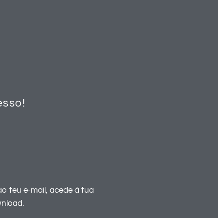
sso!
o teu e-mail, acede à tua
wnload.