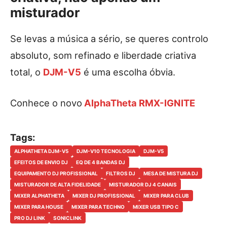
misturador
Se levas a música a sério, se queres controlo
absoluto, som refinado e liberdade criativa
total, o
DJM-V5
é uma escolha óbvia.
Conhece o novo
AlphaTheta RMX-IGNITE
Tags:
ALPHATHETA DJM-V5
DJM-V10 TECNOLOGIA
DJM-V5
EFEITOS DE ENVIO DJ
EQ DE 4 BANDAS DJ
EQUIPAMENTO DJ PROFISSIONAL
FILTROS DJ
MESA DE MISTURA DJ
MISTURADOR DE ALTA FIDELIDADE
MISTURADOR DJ 4 CANAIS
MIXER ALPHATHETA
MIXER DJ PROFISSIONAL
MIXER PARA CLUB
MIXER PARA HOUSE
MIXER PARA TECHNO
MIXER USB TIPO C
PRO DJ LINK
SONICLINK