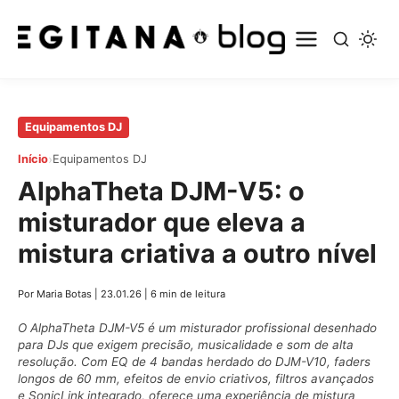
Pular
Equipamentos DJ
para
›
Início
Equipamentos DJ
o
AlphaTheta DJM-V5: o
conteúdo
principal
misturador que eleva a
mistura criativa a outro nível
Por Maria Botas
|
23.01.26
|
6 min de leitura
O AlphaTheta DJM-V5 é um misturador profissional desenhado
para DJs que exigem precisão, musicalidade e som de alta
resolução. Com EQ de 4 bandas herdado do DJM-V10, faders
longos de 60 mm, efeitos de envio criativos, filtros avançados
e SonicLink integrado, oferece uma experiência de mistura