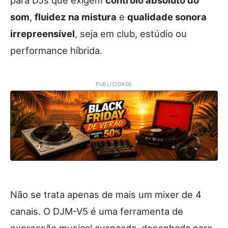
para DJs que exigem
controlo absoluto do
som
,
fluidez na mistura
e
qualidade sonora
irrepreensível
, seja em club, estúdio ou
performance híbrida.
PUBLICIDADE
Não se trata apenas de mais um mixer de 4
canais. O DJM-V5 é uma ferramenta de
expressão musical avançada, desenhada para