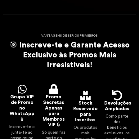
VANTAGENS DE SER OS PRIMEIROS
🎯 Inscreve-te e Garante Acesso
Exclusivo às Promos Mais
Irresistíveis!
Grupo VIP
Promo
de Promo
Secretas
Stock
Devoluções
no
Apenas
Reservado
Ampliadas
WhatsApp
para
para
Como parte
📱
Membros
Inscritos
dos
VIP 🔒
Inscreve-te e
Os produtos
benefícios
junta-te ao
Só quem faz
mais
exclusivos, os
nosso grupo
parte do
procurados
inscritos na