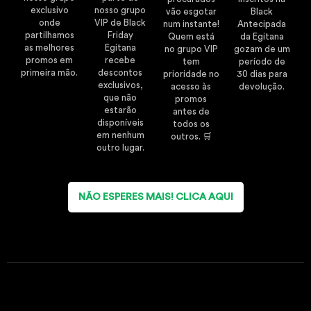
exclusivo
nosso grupo
vão esgotar
Black
onde
VIP de Black
num instante!
Antecipada
partilhamos
Friday
Quem está
da Egitana
as melhores
Egitana
no grupo VIP
gozam de um
promos em
recebe
tem
período de
primeira mão.
descontos
prioridade no
30 dias para
exclusivos,
acesso às
devolução.
que não
promos
estarão
antes de
disponíveis
todos os
em nenhum
outros. 🛒
outro lugar.
NÃO ESPERES MAIS! CLICA AQUI